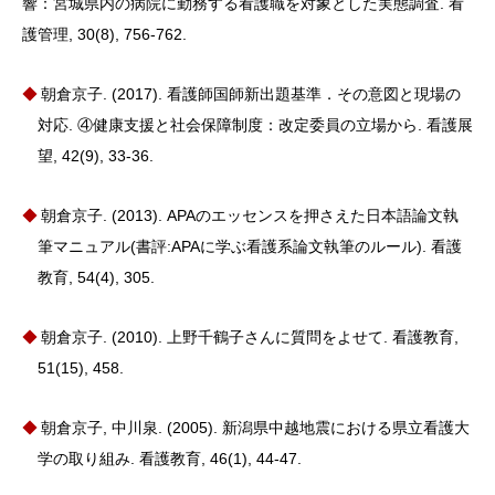
響：宮城県内の病院に勤務する看護職を対象とした実態調査. 看
護管理, 30(8), 756-762.
朝倉京子. (2017). 看護師国師新出題基準．その意図と現場の
対応. ④健康支援と社会保障制度：改定委員の立場から. 看護展
望, 42(9), 33-36.
朝倉京子. (2013). APAのエッセンスを押さえた日本語論文執
筆マニュアル(書評:APAに学ぶ看護系論文執筆のルール). 看護
教育, 54(4), 305.
朝倉京子. (2010). 上野千鶴子さんに質問をよせて. 看護教育,
51(15), 458.
朝倉京子, 中川泉. (2005). 新潟県中越地震における県立看護大
学の取り組み. 看護教育, 46(1), 44-47.