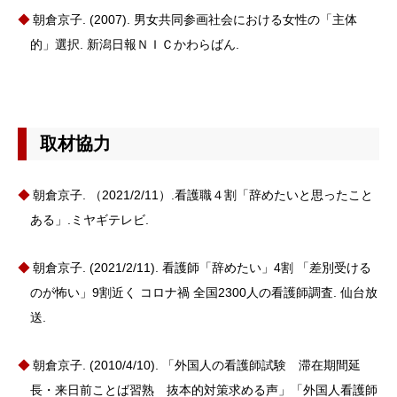
朝倉京子. (2007). 男女共同参画社会における女性の「主体
的」選択. 新潟日報ＮＩＣかわらばん.
取材協力
朝倉京子. （2021/2/11）.看護職４割「辞めたいと思ったこと
ある」.ミヤギテレビ.
朝倉京子. (2021/2/11). 看護師「辞めたい」4割 「差別受ける
のが怖い」9割近く コロナ禍 全国2300人の看護師調査. 仙台放
送.
朝倉京子. (2010/4/10). 「外国人の看護師試験 滞在期間延
長・来日前ことば習熟 抜本的対策求める声」「外国人看護師