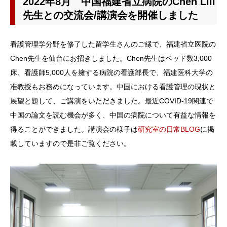
2022年8月 中国福建省立病院のChen Lili
先生との交流会/講演会を開催しました
看護管理学分野を修了した留学生さんのご縁で、
福建省立医院の
Chen先生を仙台にお招きしました。Chen先生は
ベッド数3,000
床、看護師5,000人を擁する病院の
看護部長で、福建医科大学の
准教授もお務めになっています。中国における看護管理の現状と
展望と題して、ご講演をいただきました。最近COVID-19関連で
中国の論文を読む機会が多く、中国の病院について有益な情報を
得ることができました。
講演会
の様子は
研究室の日常BLOG
に掲
載していますので是非ご覧ください。