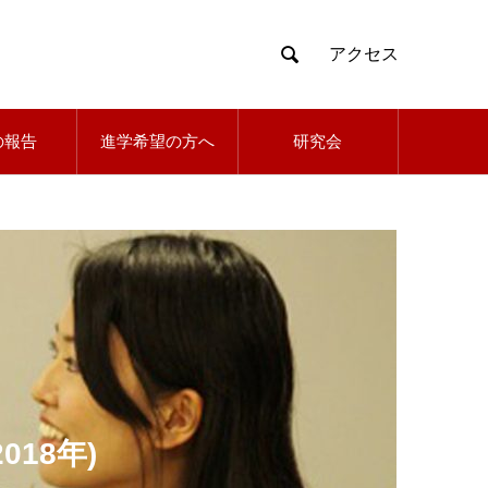

アクセス
の報告
進学希望の方へ
研究会
018年)