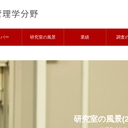
ンバー
研究室の風景
業績
調査
研究室の風景(2